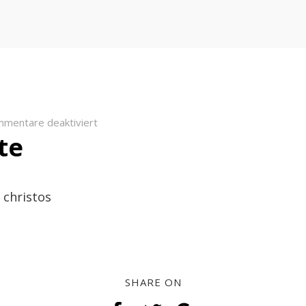
für
mentare deaktiviert
te
Unterseite
 christos
SHARE ON